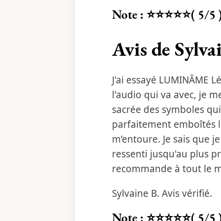
Note : ⭐⭐⭐⭐⭐( 5/5 
Avis de Sylva
J'ai essayé LUMINÂME Lég
l'audio qui va avec, je me
sacrée des symboles qui 
parfaitement emboîtés le
m’entoure. Je sais que j
ressenti jusqu'au plus p
recommande à tout le 
Sylvaine B. Avis vérifié.
Note : ⭐⭐⭐⭐⭐( 5/5 