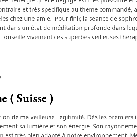
mée, l’énergie qu’elle dégage est très puissante et 
ontraire et très spécifique au thème commandé, a
les chez une amie. Pour finir, la séance de sophr
t dans un état de méditation profonde dans leq
s conseille vivement ces superbes veilleuses thér
)
e ( Suisse )
sition de ma veilleuse Légitimité. Dès les premiers 
itement sa lumière et son énergie. Son rayonneme
 est très bien adapté à notre environnement. Mer