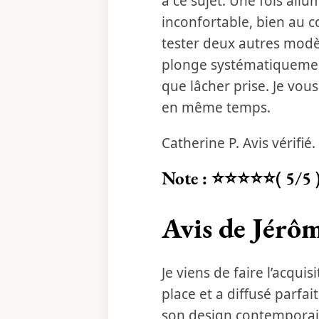
à ce sujet. Une fois allu
inconfortable, bien au c
tester deux autres modè
plonge systématiquemen
que lâcher prise. Je vou
en même temps.
Catherine P. Avis vérifié.
Note : ⭐⭐⭐⭐⭐( 5/5 
Avis de Jérôm
Je viens de faire l’acqui
place et a diffusé parfa
son design contemporain